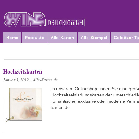
Home
Produkte
Alle-Karten
Alle-Stempel
Colditzer T
Hochzeitskarten
Januar 3, 2012
·
Alle-Karten.de
In unserem Onlineshop finden Sie eine gro
Hochzeitseinladungskarten der unterschiedlic
romantische, exklusive oder moderne Vermä
karten.de