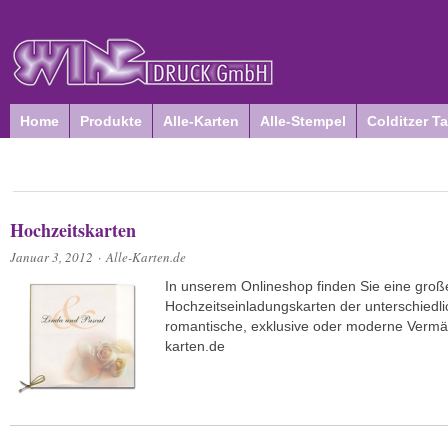
Home
Produkte
Alle-Karten
Alle-Stempel
Colditzer T
Hochzeitskarten
Januar 3, 2012
·
Alle-Karten.de
In unserem Onlineshop finden Sie eine gro
Hochzeitseinladungskarten der unterschiedlic
romantische, exklusive oder moderne Vermä
karten.de